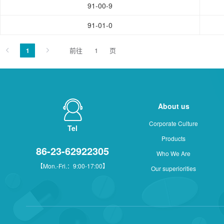
91-00-9
91-01-0
前往
页
1
About us
Corporate Culture
Tel
Products
86-23-62922305
Who We Are
【Mon.-Fri.：9:00-17:00】
Our superiorities