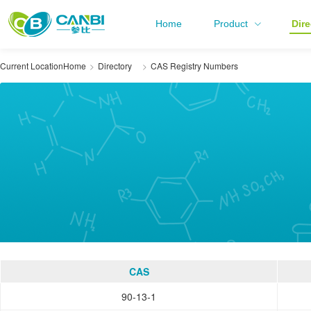
Home
Product
Dire
Current Location
Home
Directory
CAS Registry Numbers
CAS
90-13-1